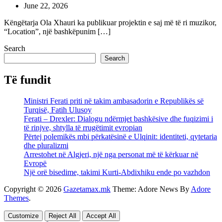
June 22, 2026
Këngëtarja Ola Xhauri ka publikuar projektin e saj më të ri muzikor,
“Location”, një bashkëpunim […]
Search
Search
Të fundit
Ministri Ferati priti në takim ambasadorin e Republikës së
Turqisë, Fatih Ulusoy
Ferati – Drexler: Dialogu ndërmjet bashkësive dhe fuqizimi i
të rinjve, shtylla të rrugëtimit evropian
Përtej polemikës mbi përkatësinë e Ulqinit: identiteti, qytetaria
dhe pluralizmi
Arrestohet në Algjeri, një nga personat më të kërkuar në
Evropë
Një orë bisedime, takimi Kurti-Abdixhiku ende po vazhdon
Copyright © 2026
Gazetamax.mk
Theme: Adore News By
Adore
Themes
.
Customize
Reject All
Accept All