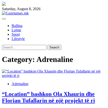
Skip
to
Saturday, August 8, 2026
content
Ballina
Lajme
Sport
Lifestyle
Search
for:
Category:
Adrenaline
Adrenaline
“Location” bashkon Ola Xhaurin dhe
Florian Tufallarin në një projekt të ri