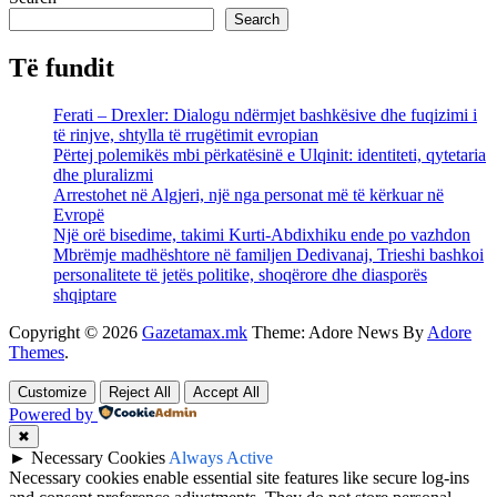
Search
Të fundit
Ferati – Drexler: Dialogu ndërmjet bashkësive dhe fuqizimi i
të rinjve, shtylla të rrugëtimit evropian
Përtej polemikës mbi përkatësinë e Ulqinit: identiteti, qytetaria
dhe pluralizmi
Arrestohet në Algjeri, një nga personat më të kërkuar në
Evropë
Një orë bisedime, takimi Kurti-Abdixhiku ende po vazhdon
Mbrëmje madhështore në familjen Dedivanaj, Trieshi bashkoi
personalitete të jetës politike, shoqërore dhe diasporës
shqiptare
Copyright © 2026
Gazetamax.mk
Theme: Adore News By
Adore
Themes
.
Customize
Reject All
Accept All
Powered by
✖
►
Necessary Cookies
Always Active
Necessary cookies enable essential site features like secure log-ins