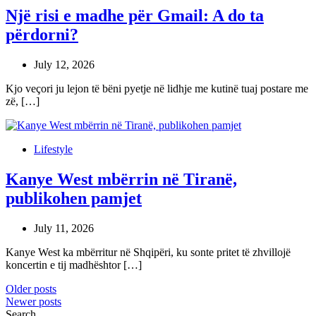
Një risi e madhe për Gmail: A do ta
përdorni?
July 12, 2026
Kjo veçori ju lejon të bëni pyetje në lidhje me kutinë tuaj postare me
zë, […]
Lifestyle
Kanye West mbërrin në Tiranë,
publikohen pamjet
July 11, 2026
Kanye West ka mbërritur në Shqipëri, ku sonte pritet të zhvillojë
koncertin e tij madhështor […]
Posts
Older posts
Newer posts
navigation
Search