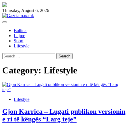
Skip
to
Thursday, August 6, 2026
content
Ballina
Lajme
Sport
Lifestyle
Search
for:
Category:
Lifestyle
Lifestyle
Gjon Karrica – Lugati publikon versionin
e ri të këngës “Larg teje”