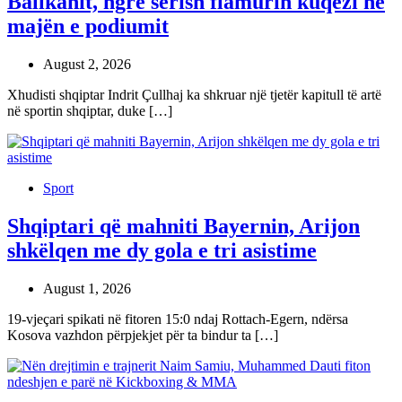
Ballkanit, ngre sërish flamurin kuqezi në
majën e podiumit
August 2, 2026
Xhudisti shqiptar Indrit Çullhaj ka shkruar një tjetër kapitull të artë
në sportin shqiptar, duke […]
Sport
Shqiptari që mahniti Bayernin, Arijon
shkëlqen me dy gola e tri asistime
August 1, 2026
19-vjeçari spikati në fitoren 15:0 ndaj Rottach-Egern, ndërsa
Kosova vazhdon përpjekjet për ta bindur ta […]