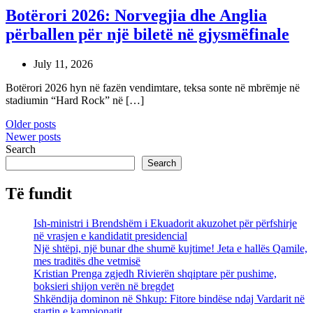
Botërori 2026: Norvegjia dhe Anglia
përballen për një biletë në gjysmëfinale
July 11, 2026
Botërori 2026 hyn në fazën vendimtare, teksa sonte në mbrëmje në
stadiumin “Hard Rock” në […]
Posts
Older posts
Newer posts
navigation
Search
Search
Të fundit
Ish-ministri i Brendshëm i Ekuadorit akuzohet për përfshirje
në vrasjen e kandidatit presidencial
Një shtëpi, një bunar dhe shumë kujtime! Jeta e hallës Qamile,
mes traditës dhe vetmisë
Kristian Prenga zgjedh Rivierën shqiptare për pushime,
boksieri shijon verën në bregdet
Shkëndija dominon në Shkup: Fitore bindëse ndaj Vardarit në
startin e kampionatit