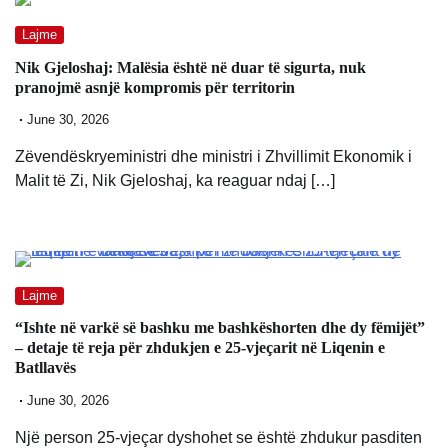
Lajme
Nik Gjeloshaj: Malësia është në duar të sigurta, nuk
pranojmë asnjë kompromis për territorin
June 30, 2026
Zëvendëskryeministri dhe ministri i Zhvillimit Ekonomik i
Malit të Zi, Nik Gjeloshaj, ka reaguar ndaj […]
Lajme
“Ishte në varkë së bashku me bashkëshorten dhe dy fëmijët”
– detaje të reja për zhdukjen e 25-vjeçarit në Liqenin e
Batllavës
June 30, 2026
Një person 25-vjeçar dyshohet se është zhdukur pasditen