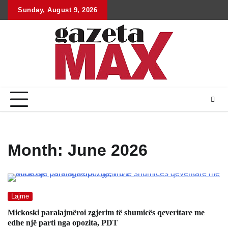
Skip
Sunday, August 9, 2026
to
content
Month:
June 2026
Lajme
Mickoski paralajmëroi zgjerim të shumicës qeveritare me
edhe një parti nga opozita, PDT