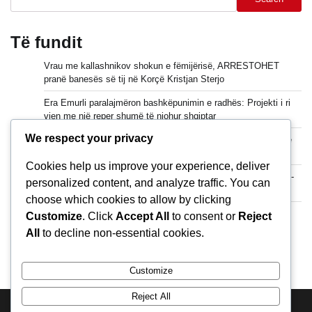
Të fundit
Vrau me kallashnikov shokun e fëmijërisë, ARRESTOHET
pranë banesës së tij në Korçë Kristjan Sterjo
Era Emurli paralajmëron bashkëpunimin e radhës: Projekti i ri
vjen me një reper shumë të njohur shqiptar
We respect your privacy
Fidan: Marrëveshja Turqi-Pakistan-Arabi Saudite, e ngjashme
me nenin 5 të NATO
Cookies help us improve your experience, deliver
Todd Blanche konfirmohet si Prokurori i Përgjithshëm i SHBA-
personalized content, and analyze traffic. You can
ve
choose which cookies to allow by clicking
Rrezikoi banorët e banesat në Krujë, arrestohet autori i zjarrit,
Customize
. Click
Accept All
to consent or
Reject
Lamallari: Do të përballet me pasojat ligjore
All
to decline non-essential cookies.
Customize
Reject All