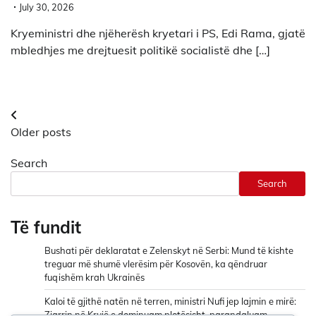
July 30, 2026
Kryeministri dhe njëherësh kryetari i PS, Edi Rama, gjatë
mbledhjes me drejtuesit politikë socialistë dhe […]
Posts
Older posts
navigation
Search
Search
Të fundit
Bushati për deklaratat e Zelenskyt në Serbi: Mund të kishte
treguar më shumë vlerësim për Kosovën, ka qëndruar
fuqishëm krah Ukrainës
Kaloi të gjithë natën në terren, ministri Nufi jep lajmin e mirë:
Zjarrin në Krujë e dominuam plotësisht, parandaluam