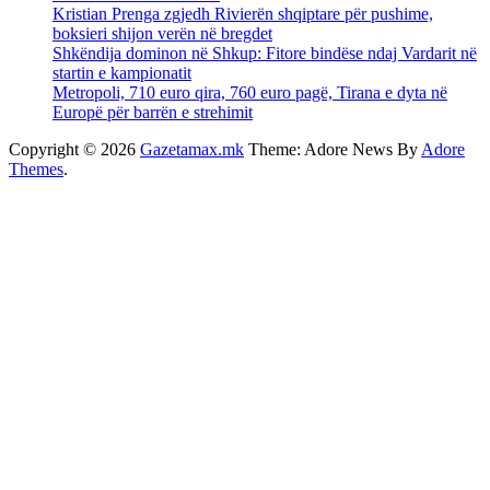
Kristian Prenga zgjedh Rivierën shqiptare për pushime,
boksieri shijon verën në bregdet
Shkëndija dominon në Shkup: Fitore bindëse ndaj Vardarit në
startin e kampionatit
Metropoli, 710 euro qira, 760 euro pagë, Tirana e dyta në
Europë për barrën e strehimit
Copyright © 2026
Gazetamax.mk
Theme: Adore News By
Adore
Themes
.