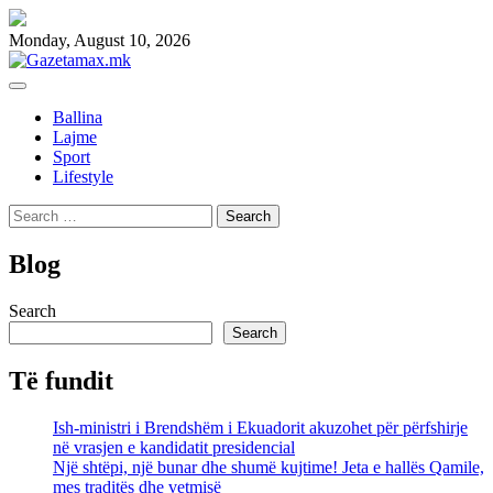
Skip
to
Monday, August 10, 2026
content
Ballina
Lajme
Sport
Lifestyle
Search
for:
Blog
Search
Search
Të fundit
Ish-ministri i Brendshëm i Ekuadorit akuzohet për përfshirje
në vrasjen e kandidatit presidencial
Një shtëpi, një bunar dhe shumë kujtime! Jeta e hallës Qamile,
mes traditës dhe vetmisë